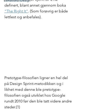
Behavioral Design
definert, blant annet gjennom boka 
"The Right It"
. (Som forøvrig er både 
lettlest og anbefales).
Pretotype-filosofien ligner en hel del 
på Design Sprint-metodikken og i 
likhet med denne ble pretotype-
filosofien også utviklet hos Google 
rundt 2010 før den ble tatt videre andre 
steder.(1) 