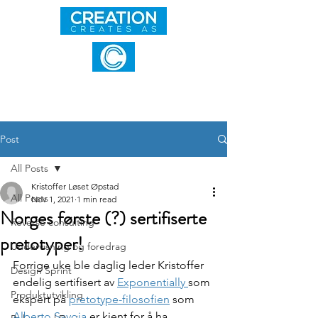
Post
All Posts
Kristoffer Løset Øpstad
All Posts
Nov 1, 2021
1 min read
Norges første (?) sertifiserte
Reverse consulting
pretotyper!
Undervisning og foredrag
Forrige uke ble daglig leder Kristoffer 
Design Sprint
endelig sertifisert av 
Exponentially 
som 
Produktutvikling
ekspert på 
pretotype-filosofien
 som 
Alberto Savoia
 er kjent for å ha 