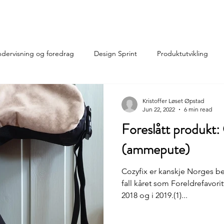
About
Projects
dervisning og foredrag
Design Sprint
Produktutvikling
Kristoffer Løset Øpstad
Jun 22, 2022
6 min read
Foreslått produkt:
(ammepute)
Cozyfix er kanskje Norges b
fall kåret som Foreldrefavor
2018 og i 2019.(1)...