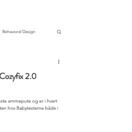
Consulting
Contact
Blog
Behavioral Design
 Cozyfix 2.0
este ammepute og er i hvert
itten hos Babytesterne både i