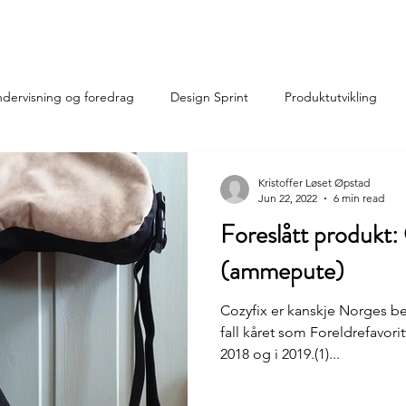
About
Projects
dervisning og foredrag
Design Sprint
Produktutvikling
Kristoffer Løset Øpstad
Jun 22, 2022
6 min read
Foreslått produkt:
(ammepute)
Cozyfix er kanskje Norges b
fall kåret som Foreldrefavor
2018 og i 2019.(1)...