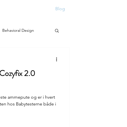
Consulting
Contact
Blog
Behavioral Design
 Cozyfix 2.0
este ammepute og er i hvert
itten hos Babytesterne både i