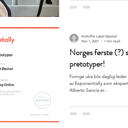
Kristoffer Løset Øpstad
Nov 1, 2021
1 min read
Norges første (?) s
pretotyper!
Forrige uke ble daglig leder K
av Exponentially som ekspert
Alberto Savoia er...